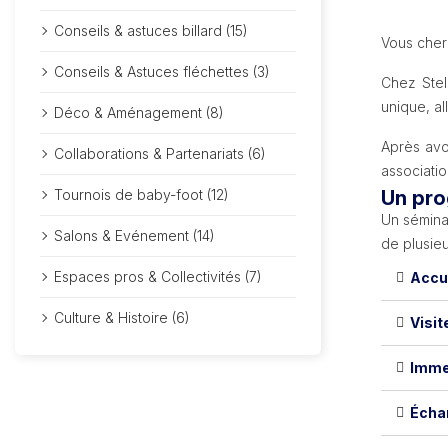
Conseils & astuces billard (15)
Vous cherc
Conseils & Astuces fléchettes (3)
Chez Stel
unique, al
Déco & Aménagement (8)
Après avo
Collaborations & Partenariats (6)
associatio
Tournois de baby-foot (12)
Un pro
Un séminai
Salons & Evénement (14)
de plusieu
Espaces pros & Collectivités (7)
Accue
Culture & Histoire (6)
Visit
Immer
Écha