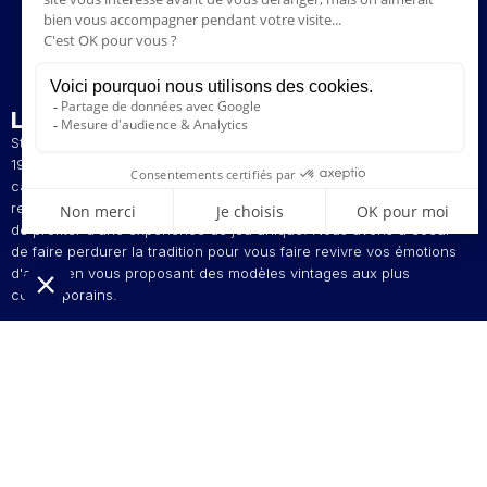
L’ENTREPRISE
Stella est un fabricant artisanal et français de baby-foot depuis
1928. La présence de nos baby-foot dans de nombreux bars et
cafés du Nord de la France a contribué à construire notre
renommée. Le style de jeu original de nos baby-foot vous permet
de profiter d'une expérience de jeu unique. Nous avons à coeur
de faire perdurer la tradition pour vous faire revivre vos émotions
d'antan en vous proposant des modèles vintages aux plus
contemporains.
L'innovation est au centre de nos préoccupations pour vous offrir
des baby-foot personnalisables à votre image. Stella, votre
fabricant d'émotions depuis 1928 !