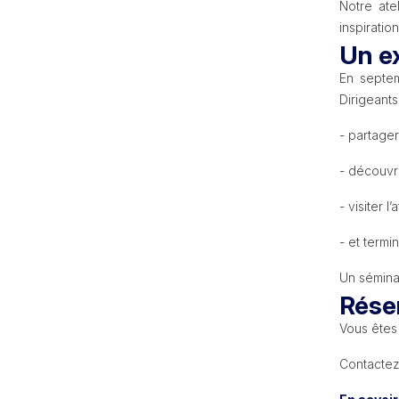
Notre ate
inspiratio
Un ex
En septem
Dirigeants
- partager
- découvri
- visiter l
- et termi
Un séminai
Réser
Vous êtes
Contactez