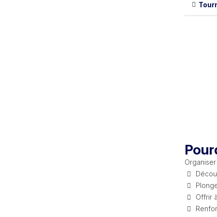
Tourn
Pourq
Organiser 
Découv
Plonge
Offrir
Renfor