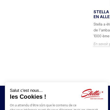
UN BABY-FOOT POUR NOËL : LE
STELLA 
: LE
CADEAU PARFAIT - STELLA BABY-
EN ALL
FOOT
Stella a 
Vous n'avez pas d'idée cadeau pour les
de l'amba
n de
fêtes de Noël ? Un baby-foot est le
1000 ème 
un...
cadeau idéal, il fera plaisir aux grands...
En savoir 
En savoir plus