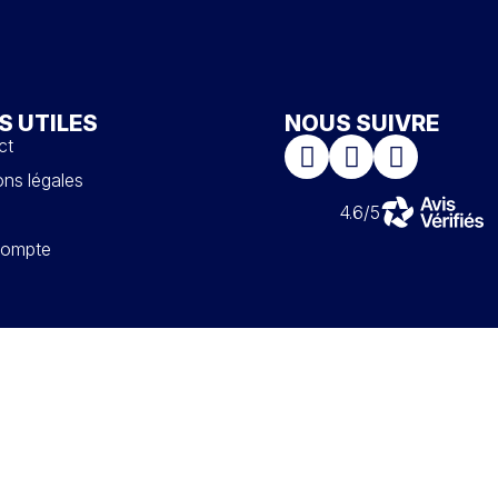
S UTILES
NOUS SUIVRE
ct
ns légales
4.6/5
ompte