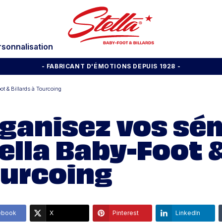
rsonnalisation
- FABRICANT D'ÉMOTIONS DEPUIS 1928
-
t & Billards à Tourcoing
ganisez vos sé
ella Baby-Foot &
urcoing
ebook
X
Pinterest
LinkedIn