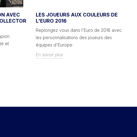
ON AVEC
LES JOUEURS AUX COULEURS DE
E
COLLECTOR
L'EURO 2016
P
B
Replongez vous dans l'Euro de 2016 avec
mpion
Vo
les personnalisations des joueurs des
té et
co
équipes d'Europe
vo
En savoir plus
En