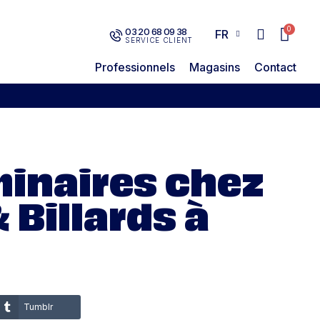
03 20 68 09 38
FR
SERVICE CLIENT
Professionnels
Magasins
Contact
minaires chez
 Billards à
Tumblr