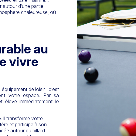
é, week-ends en famille…
 autour d’une partie.
 atmosphère chaleureuse, où
rable au
e vivre
n équipement de loisir : c’est
ment votre espace. Par sa
 et élève immédiatement le
e. Il transforme votre
tère et participe à son
ngée autour du billard