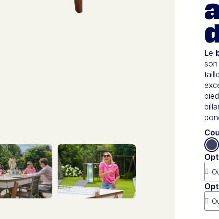
d
Le
son 
tai
exc
pied
bill
pon
Cou
Opt
Opt