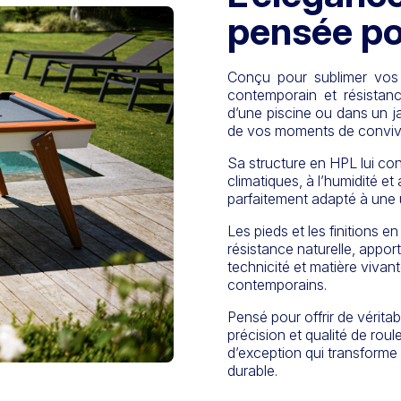
pensée pou
Conçu pour sublimer vos 
contemporain et résistanc
d’une piscine ou dans un ja
de vos moments de convivia
Sa structure en
HPL
lui co
climatiques, à l’humidité et 
parfaitement adapté à une ut
Les pieds et les finitions e
résistance naturelle, appor
technicité et matière vivan
contemporains.
Pensé pour offrir de véritabl
précision et qualité de rou
d’exception qui transforme 
durable.