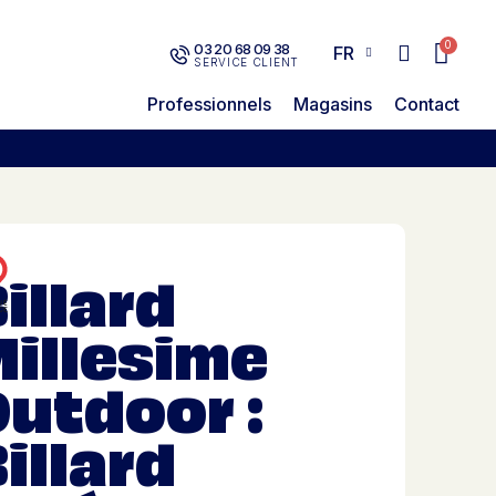
03 20 68 09 38
FR
SERVICE CLIENT
Professionnels
Magasins
Contact
illard
illesime
utdoor :
illard