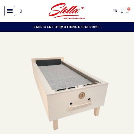
FR
- FABRICANT D'ÉMOTIONS DEPUIS 1928
-