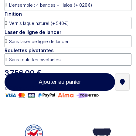
Finition
Laser de ligne de lancer
Roulettes pivotantes
3 756,00 €
Ajouter au panier
Trouve
Paiement 100% sécurisé