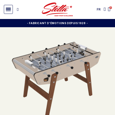
FR
- FABRICANT D'ÉMOTIONS DEPUIS 1928
-