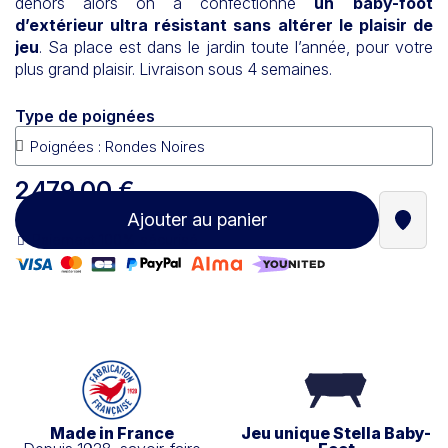
dehors alors on a confectionné
un baby-foot
d’extérieur ultra résistant sans altérer le plaisir de
jeu
. Sa place est dans le jardin toute l’année, pour votre
plus grand plaisir. Livraison sous 4 semaines.
Type de poignées
2 479,00 €
Ajouter au panier
Trouve
Paiement 100% sécurisé
Made in France
Jeu unique Stella Baby-