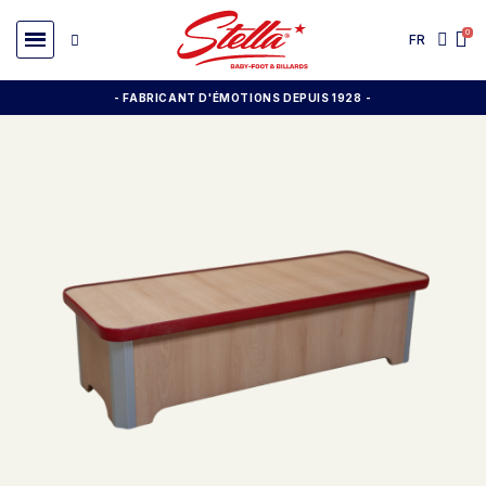
FR
- FABRICANT D'ÉMOTIONS DEPUIS 1928
-