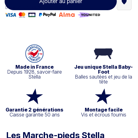
Ajouter au panier
Trouve
Paiement 100% sécurisé
Made in France
Jeu unique Stella Baby-
Depuis 1928, savoir-faire
Foot
Stella
Balles sautées et jeu de la
tête
Garantie 2 générations
Montage facile
Caisse garantie 50 ans
Vis et écrous fournis
Les Marche-pieds Stella