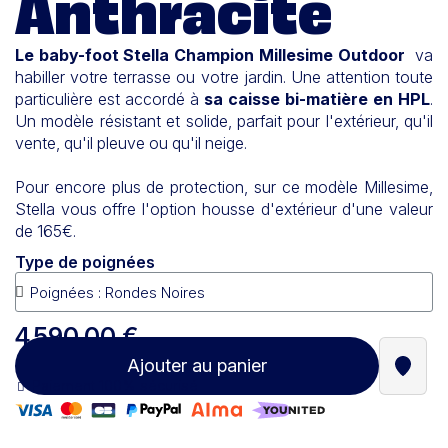
Anthracite
Le baby-foot
Stella
Champion Millesime Outdoor
va
habiller votre terrasse ou votre jardin. Une attention toute
particulière est accordé à
sa caisse
bi-matière en HPL
.
Un modèle résistant et solide, parfait pour l'extérieur, qu'il
vente, qu'il pleuve ou qu'il neige.
Pour encore plus de protection, sur ce modèle Millesime,
Stella vous offre l'option housse d'extérieur d'une valeur
de 165€.
Type de poignées
4 590,00 €
Ajouter au panier
Trouve
Paiement 100% sécurisé