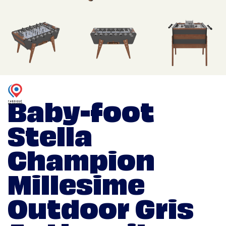
Baby-foot
Stella
Champion
Millesime
Outdoor Gris