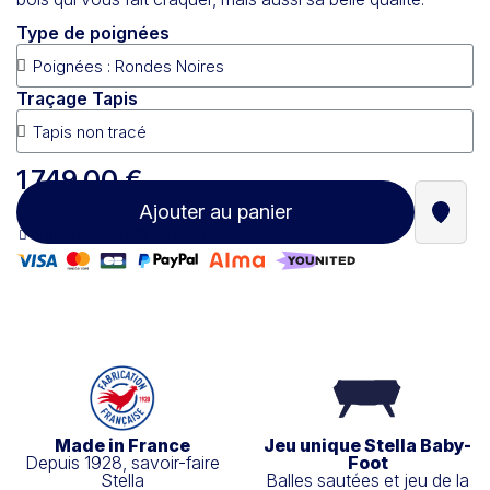
Type de poignées
Traçage Tapis
1 749,00 €
Ajouter au panier
Trouve
Paiement 100% sécurisé
Made in France
Jeu unique Stella Baby-
Depuis 1928, savoir-faire
Foot
Stella
Balles sautées et jeu de la