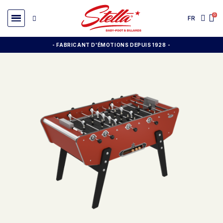
FR
- FABRICANT D'ÉMOTIONS DEPUIS 1928
-