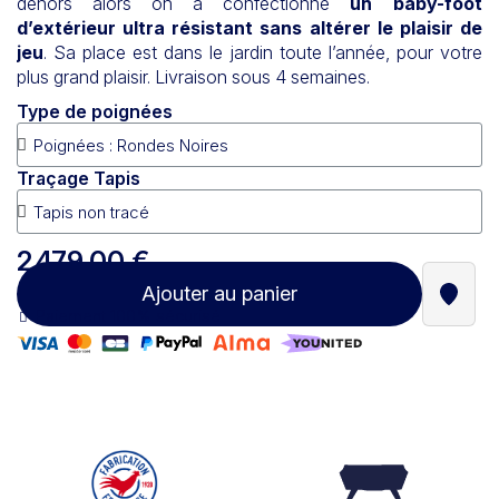
dehors alors on a confectionné
un baby-foot
d’extérieur ultra résistant sans altérer le plaisir de
jeu
. Sa place est dans le jardin toute l’année, pour votre
plus grand plaisir. Livraison sous 4 semaines.
Type de poignées
Traçage Tapis
2 479,00 €
Ajouter au panier
Trouve
Paiement 100% sécurisé