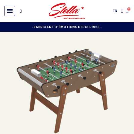
FR
- FABRICANT D'ÉMOTIONS DEPUIS 1928
-