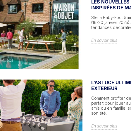
LES NOUVELLES
INSPIRÉES DE M
Stella Baby-Foot &am
(16-20 janvier 2025)
tendances décorative
En savoir plus
L’ASTUCE ULTIM
EXTÉRIEUR
Comment profiter des 
parfait pour jouer a
amis ou en famille, 
son été.
En savoir plus