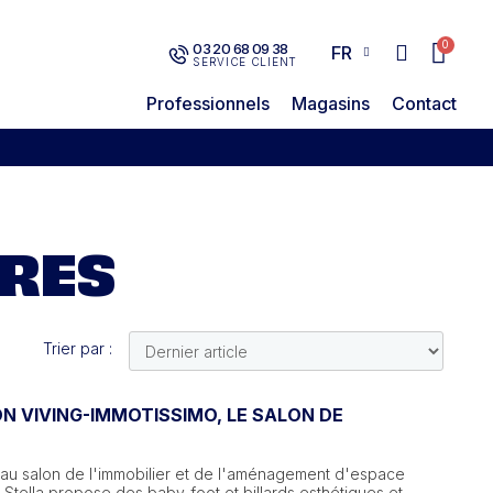
03 20 68 09 38
FR
SERVICE CLIENT
Professionnels
Magasins
Contact
IRES
Trier par :
N VIVING-IMMOTISSIMO, LE SALON DE
e au salon de l'immobilier et de l'aménagement d'espace
r. Stella propose des baby-foot et billards esthétiques et