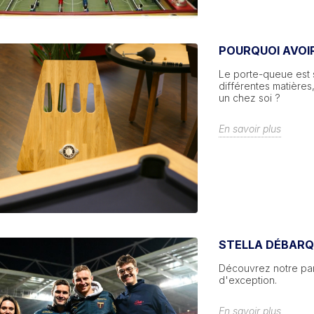
POURQUOI AVOI
Le porte-queue est s
différentes matières,
un chez soi ?
En savoir plus
STELLA DÉBARQU
Découvrez notre part
d'exception.
En savoir plus