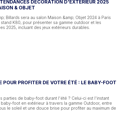
 TENDANCES DÉCORATION D'EXTÉRIEUR 2025
AISON & OBJET
p; Billards sera au salon Maison &amp; Objet 2024 à Paris
, stand K80, pour présenter sa gamme outdoor et les
s 2025, incluant des jeux extérieurs durables.
E POUR PROFITER DE VOTRE ÉTÉ : LE BABY-FOOT
parties de baby-foot durant l'été ? Celui-ci est l'instant
u baby-foot en extérieur à travers la gamme Outdoor, entre
sous le soleil et une douce brise pour profiter au maximum de