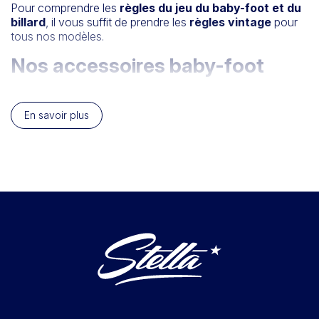
Pour comprendre les
règles du jeu du baby-foot et du
billard
, il vous suffit de prendre les
règles vintage
pour
tous nos modèles.
Nos accessoires baby-foot
Découvrez tous nos accessoires pour baby-foot
Housse baby-foot
En savoir plus
Stella propose les accessoires pour votre babyfoot avec
la housse d'intérieur et d'extérieur adapté à tous les
modèles de 2 joueurs à 4 joueurs.
Marchepieds baby-foot
Les plus jeunes vont pouvoir jouer au babyfoot avec les
marchepieds, vos enfants seront en toute sécurité et
pourront accéder aux poignées et voir le terrain du baby.
Les marchepieds s'accordent parfaitement à votre baby-
foot, disponible ne version intérieur et extérieur avec une
fonction rangement.
Plateau table baby-foot