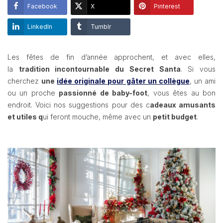
Facebook
X
Pinterest
LinkedIn
Tumblr
Les fêtes de fin d’année approchent, et avec elles,
la
tradition incontournable du Secret Santa
. Si vous
cherchez
une
idée originale pour gâter un collègue
, un ami
ou un proche
passionné de baby-foot
, vous êtes au bon
endroit. Voici nos suggestions pour des c
adeaux amusants
et utiles q
ui feront mouche, même avec un
petit budget
.