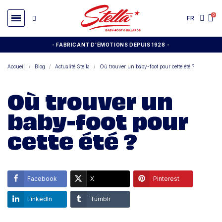
FR
- FABRICANT D'ÉMOTIONS DEPUIS 1928
-
Accueil
Blog
Actualité Stella
Où trouver un baby-foot pour cette été ?
Où trouver un
baby-foot pour
cette été ?
Facebook
X
Pinterest
LinkedIn
Tumblr