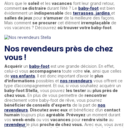
Alors que le
soleil
et les
vacances
font leur grand retour,
comment
se distraire
durant l’été ? Le
baby-foot
est bien
évidemment un
indispensable
des
terrasses
,
jardins
et
salles de jeux
pour
s’amuser
de la meilleure des façons.
Mais comment
se
procurer
cet élément
irremplaçable
de
vos vacances ? Découvrez
où trouver votre baby-foot
.
Nos revendeurs près de chez
vous !
Acquérir
un
baby-foot
est une grande décision. En effet,
celui-ci vous
accompagnera
toute votre
vie
, ainsi que celles
de
vos enfants
. Il est donc important d’avoir le
plus
d’informations
possibles et
nos revendeurs
vous offrent ce
type d’accompagnement. Et oui, si vous souhaitez acquérir un
baby-foot Stella,
vous pouvez
les tester
au
plus près de
chez vous.
En plus de vous permettre de
rencontrer
directement votre baby-foot de rêve, vous pourrez
bénéficier de conseils
d'experts
de la part de
nos
revendeurs
.
Discutez avec eux
et bénéficiez d’un
contact
humain
toujours plus
agréable
.
Prévoyez
un moment durant
vos
week-ends
ou vos
vacances
pour
rendre visite
au
revendeur
le plus
proche de chez vous.
Avec eux, vous avez