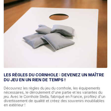
LES RÈGLES DU CORNHOLE : DEVENEZ UN MAÎTRE
DU JEU EN UN RIEN DE TEMPS !
Découvrez les règles du jeu du cornhole, les équipements
nécessaires, le déroulement d'une partie et les variantes du
jeu. Avec le Cornhole Stella, fabriqué en France, profitez d'un
divertissement de qualité et créez des souvenirs inoubliables
en extérieur !