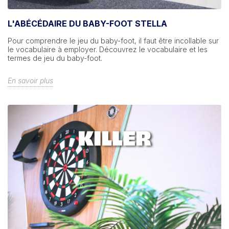
L'ABÉCÉDAIRE DU BABY-FOOT STELLA
Pour comprendre le jeu du baby-foot, il faut être incollable sur
le vocabulaire à employer. Découvrez le vocabulaire et les
termes de jeu du baby-foot.
En savoir plus