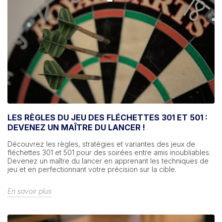
LES RÈGLES DU JEU DES FLÉCHETTES 301 ET 501 :
DEVENEZ UN MAÎTRE DU LANCER !
Découvrez les règles, stratégies et variantes des jeux de
fléchettes 301 et 501 pour des soirées entre amis inoubliables.
Devenez un maître du lancer en apprenant les techniques de
jeu et en perfectionnant votre précision sur la cible.
En savoir plus