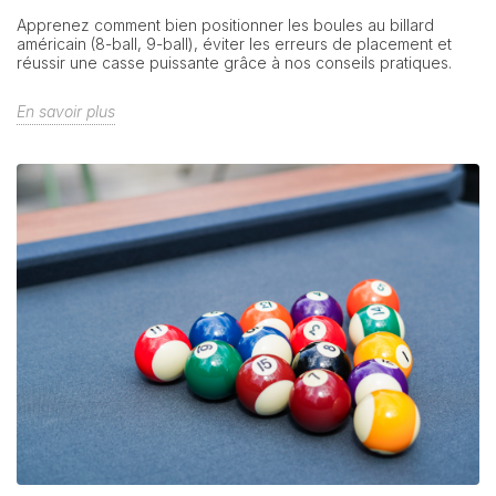
Apprenez comment bien positionner les boules au billard
américain (8-ball, 9-ball), éviter les erreurs de placement et
réussir une casse puissante grâce à nos conseils pratiques.
En savoir plus