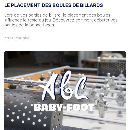
LE PLACEMENT DES BOULES DE BILLARDS
Lors de vos parties de billard, le placement des boules
influence le reste du jeu. Découvrez comment débuter vos
parties de la bonne façon.
En savoir plus