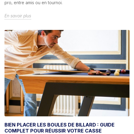
pro, entre amis ou en tournoi.
En savoir plus
BIEN PLACER LES BOULES DE BILLARD : GUIDE
COMPLET POUR RÉUSSIR VOTRE CASSE