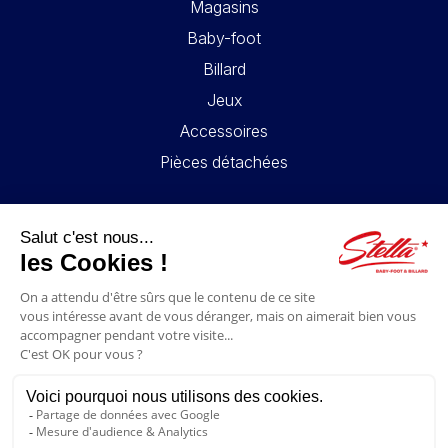
Magasins
Baby-foot
Billard
Jeux
Accessoires
Pièces détachées
LIENS UTILES
Contact
Mentions légales
CGV
Mon compte
Blog
FAQ