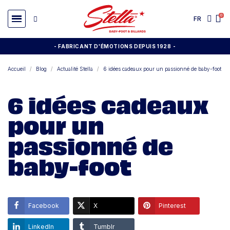
FR
- FABRICANT D'ÉMOTIONS DEPUIS 1928
-
Accueil
Blog
Actualité Stella
6 idées cadeaux pour un passionné de baby-foot
6 idées cadeaux
pour un
passionné de
baby-foot
Facebook
X
Pinterest
LinkedIn
Tumblr